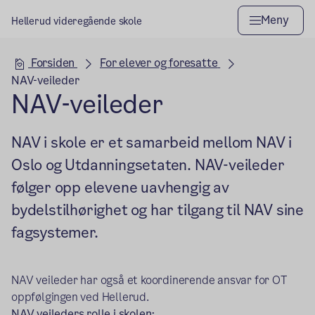
Meny
Hellerud videregående skole
Hovedseksjon
Forsiden
For elever og foresatte
NAV-veileder
NAV-veileder
NAV i skole er et samarbeid mellom NAV i
Oslo og Utdanningsetaten. NAV-veileder
følger opp elevene uavhengig av
bydelstilhørighet og har tilgang til NAV sine
fagsystemer.
NAV veileder har også et koordinerende ansvar for OT
oppfølgingen ved Hellerud.
NAV veileders rolle i skolen: