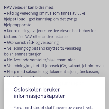
NAV veileder kan bidra med:
• Råd og veiledning om hva som finnes av ulike
hjelpetilbud - god kunnskap om det øvrige
hjelpeapparatet
• Koordinering av tjenester der eleven har behov for
bistand fra NAV eller andre instanser
• Økonomisk råd- og veiledning
• Veiledning og bistand knyttet til vanskelig
bo-/hjemmesituasjon
• Motiverende samtaler/støttesamtaler
• Veiledning knyttet til jobbsøk (CV, søknad, jobbintervju)
• Hjelp med søknader og dokumentasjon (Lånekassen,
NAV, UDI, bostøtte etc.)
• Yrkes- og karriereveiledning og kunnskap om
Osloskolen bruker
arbeidsmarkedet
informasjonskapsler
Publisert:
13.05.2024
For at nettstedet skal fungere og være trygt,