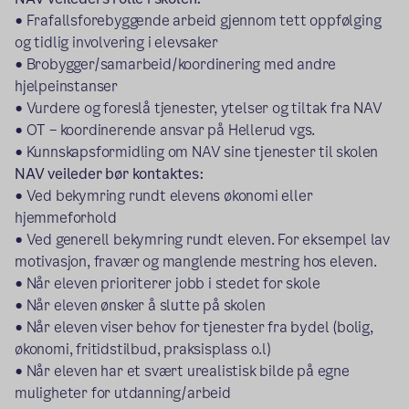
• Frafallsforebyggende arbeid gjennom tett oppfølging
og tidlig involvering i elevsaker
• Brobygger/samarbeid/koordinering med andre
hjelpeinstanser
• Vurdere og foreslå tjenester, ytelser og tiltak fra NAV
• OT – koordinerende ansvar på Hellerud vgs.
• Kunnskapsformidling om NAV sine tjenester til skolen
NAV veileder bør kontaktes:
• Ved bekymring rundt elevens økonomi eller
hjemmeforhold
• Ved generell bekymring rundt eleven. For eksempel lav
motivasjon, fravær og manglende mestring hos eleven.
• Når eleven prioriterer jobb i stedet for skole
• Når eleven ønsker å slutte på skolen
• Når eleven viser behov for tjenester fra bydel (bolig,
økonomi, fritidstilbud, praksisplass o.l)
• Når eleven har et svært urealistisk bilde på egne
muligheter for utdanning/arbeid