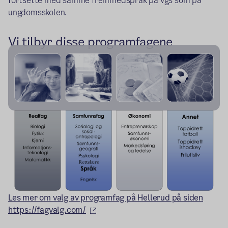
fortsette med samme fremmedspråk på vgs som på
ungdomsskolen.
Vi tilbyr disse programfagene
Les mer om valg av programfag på Hellerud på siden
(ekstern lenke)
https://fagvalg.com/