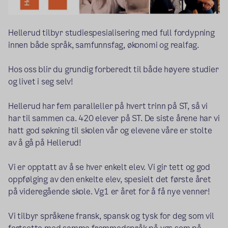
Hellerud tilbyr studiespesialisering med full fordypning
innen både språk, samfunnsfag, økonomi og realfag.
Hos oss blir du grundig forberedt til både høyere studier
og livet i seg selv!
Hellerud har fem paralleller på hvert trinn på ST, så vi
har til sammen ca. 420 elever på ST. De siste årene har vi
hatt god søkning til skolen vår og elevene våre er stolte
av å gå på Hellerud!
Vi er opptatt av å se hver enkelt elev. Vi gir tett og god
oppfølging av den enkelte elev, spesielt det første året
på videregående skole. Vg1 er året for å få nye venner!
Vi tilbyr språkene fransk, spansk og tysk for deg som vil