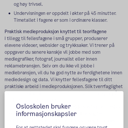
og høy trivsel.
Undervisningen er oppdelt i økter på 45 minutter.
Timetallet i fagene er som i ordinære klasser.
Praktisk medieproduksjon knyttet til teorifagene
I tillegg til fellesfagene i små grupper, produserer
elevene videoer, websider og trykksaker. Vi trener på
oppgaver du senere kanskje vil jobbe med som
mediegrafiker, fotograf, journalist eller innen
reklamebransjen. Selv om du ikke vil jobbe i
mediebransjen, vil du ha god nytte av ferdighetene innen
mediedesign og data. Vi knytter fellesfagene til ditt
praktiske arbeid i medieproduksjonen. Slik tverrfaglighet
gir mer mening til lærestoffet i alle fag. Det hjelper på
motivasjonen og læringen.
Osloskolen bruker
Sted: Gruppen er lokalisert på Trikkestallen på Torshov
informasjonskapsler
(Toshovgata 33, 2. etg). Lokalene skiller seg fra
tradisjonelle klasserom. De er tilpasset ungdommers
behov for trivsel.
For at nettstedet skal fungere og være trygt,