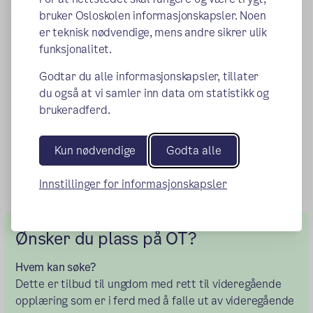
Kontakt oss gjennom rådgiver på den skolen du går på
bruker Osloskolen informasjonskapsler. Noen
eller direkte til
Endre Ciekals
tlf 920 38 377. Du får en
er teknisk nødvendige, mens andre sikrer ulik
omvisning og et intervju før eventuell skolestart.
funksjonalitet.
Godtar du alle informasjonskapsler, tillater
Du kan begynne hos oss gjennom hele skoleåret så lenge
du også at vi samler inn data om statistikk og
det er ledig plass.
brukeradferd.
Publisert:
08.12.2021
Endret:
04.09.2023
Kun nødvendige
Godta alle
Innstillinger for informasjonskapsler
Ønsker du plass på OT?
Hvem kan søke?
Dette er tilbud til ungdom med rett til videregående
opplæring som er i ferd med å falle ut av videregående