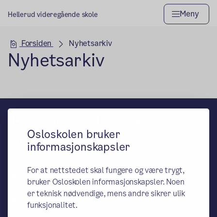
Meny
Hellerud videregående skole
Hovedseksjon
Forsiden
Nyhetsarkiv
Nyhetsarkiv
Hellerud videregående
Osloskolen bruker
skole
informasjonskapsler
– en del av Osloskolen
For at nettstedet skal fungere og være trygt,
Besøks- og leveringsadresse:
bruker Osloskolen informasjonskapsler. Noen
Wilh. Stenersens vei 6, 0671 Oslo
er teknisk nødvendige, mens andre sikrer ulik
Postadresse:
funksjonalitet.
Oslo kommune, Utdanningsetaten,