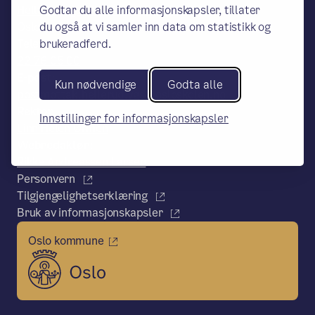
Godtar du alle informasjonskapsler, tillater
Hellerud vgs, PB 6127 Etterstad, 0602
du også at vi samler inn data om statistikk og
Oslo
brukeradferd.
Telefon:
22 76 05 00
E-post:
Kun nødvendige
Godta alle
postmottak.hellerud.vgs@osloskolen.no
Rektor
Innstillinger for informasjonskapsler
Linn Helen Ørmen
Webredaktør:
Rikke Andreassen Larsen
Personvern
Tilgjengelighetserklæring
Bruk av informasjonskapsler
Oslo kommune