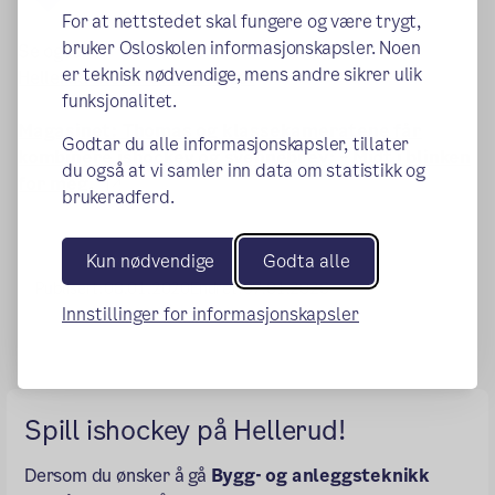
For at nettstedet skal fungere og være trygt,
bruker Osloskolen informasjonskapsler. Noen
Se også:
er teknisk nødvendige, mens andre sikrer ulik
Hellerud-elever til landslaget
funksjonalitet.
Magasinet: Thomas og klassekameratene får
Godtar du alle informasjonskapsler, tillater
kombinere ishockey og svennebrev: – Midt i blinken
du også at vi samler inn data om statistikk og
(ekstern lenke)
for meg.
brukeradferd.
Kun nødvendige
Godta alle
Publisert:
08.01.2020
Endret:
07.01.2026
Innstillinger for informasjonskapsler
Spill ishockey på Hellerud!
Dersom du ønsker å gå
Bygg- og anleggsteknikk