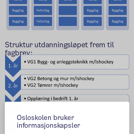
Struktur utdanningsløpet frem til
fagbrev:
Osloskolen bruker
informasjonskapsler