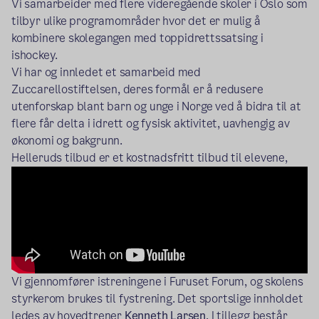
Vi samarbeider med flere videregående skoler i Oslo som
tilbyr ulike programområder hvor det er mulig å
kombinere skolegangen med toppidrettssatsing i
ishockey.
Vi har og innledet et samarbeid med
Zuccarellostiftelsen, deres formål er å redusere
utenforskap blant barn og unge i Norge ved å bidra til at
flere får delta i idrett og fysisk aktivitet, uavhengig av
økonomi og bakgrunn.
Helleruds tilbud er et kostnadsfritt tilbud til elevene,
Vi gjennomfører istreningene i Furuset Forum, og skolens
styrkerom brukes til fystrening. Det sportslige innholdet
ledes av hovedtrener
Kenneth Larsen
. I tillegg består