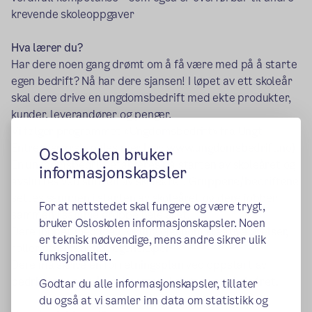
krevende skoleoppgaver
Hva lærer du?
Har dere noen gang drømt om å få være med på å starte
egen bedrift? Nå har dere sjansen! I løpet av ett skoleår
skal dere drive en ungdomsbedrift med ekte produkter,
kunder, leverandører og penger.
Vi følger programmet «Ungdomsbedrift» fra Ungt
Entreprenørskap (les mer her: www.ungdomsbedrift.no)
Osloskolen bruker
En ungdomsbedrift etableres på starten av skoleåret og
informasjonskapsler
avsluttes ved slutten av skoleåret. Gruppene/bedriftene
settes sammen i starten av skoleåret og dere jobber
For at nettstedet skal fungere og være trygt,
sammen i samme gruppe hele året.
bruker Osloskolen informasjonskapsler. Noen
Dere jobber med idéutvikling gjennom kreative øvelser,
er teknisk nødvendige, mens andre sikrer ulik
roller og personlige egenskaper
funksjonalitet.
Dere må skrive en forretningsplan ved oppstart av
bedriften, og en årsrapport ved slutten av skoleåret.
Godtar du alle informasjonskapsler, tillater
du også at vi samler inn data om statistikk og