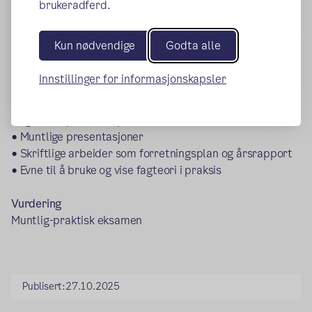
Hvordan jobber vi?
brukeradferd.
Entreprenørskap 1 og ungdomsbedrift er en alternativ
måte å lære på. Dere skal lære av egne erfaringer, og det
Kun nødvendige
Godta alle
forutsetter aktivitet.
• Dere blir målt på aktivitet; samarbeid, initiativ og
Innstillinger for informasjonskapsler
gjennomføring
• Gjennomføring av seks minimumsoppgaver (gitt av
Ungt Entreprenørskap)
• Muntlige presentasjoner
• Skriftlige arbeider som forretningsplan og årsrapport
• Evne til å bruke og vise fagteori i praksis
Vurdering
Muntlig-praktisk eksamen
Publisert:
27.10.2025