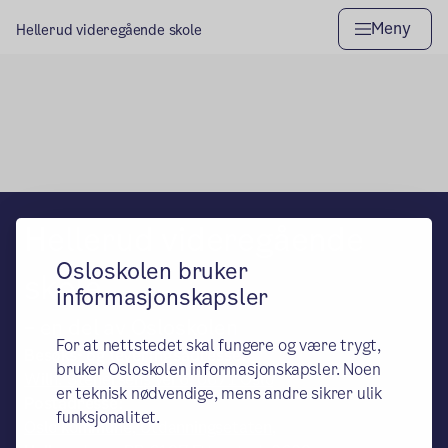
Meny
Hellerud videregående skole
Hovedseksjon
Hellerud videregående
Osloskolen bruker
skole
informasjonskapsler
– en del av Osloskolen
For at nettstedet skal fungere og være trygt,
Besøks- og leveringsadresse:
bruker Osloskolen informasjonskapsler. Noen
Wilh. Stenersens vei 6, 0671 Oslo
er teknisk nødvendige, mens andre sikrer ulik
Postadresse:
funksjonalitet.
Oslo kommune, Utdanningsetaten,